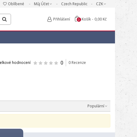
Oblíbené
Můj Účet
Czech Republic
CZK
Přihlášení
Košík
-
0,00 Kč
0
0
elkové hodnocení
0 Recenze
Populární