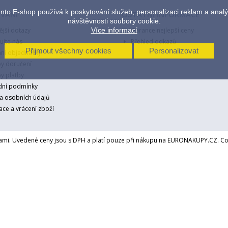
nto E-shop používá k poskytování služeb, personalizaci reklam a anal
VÁNÍ
OSTATNÍ INFORMACE
návštěvnosti soubory cookie.
Více informací
ější dotazy
Garance nejlepší ceny
ujte nás
Přehled odkazů
Přijmout všechny cookies
Personalizovat
ání objednávky
y doručení
y platby
ní podmínky
a osobních údajů
ce a vrácení zboží
mi. Uvedené ceny jsou s DPH a platí pouze při nákupu na EURONAKUPY.CZ. C