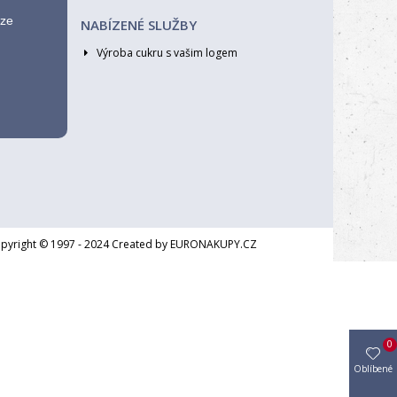
ýze
NABÍZENÉ SLUŽBY
Výroba cukru s vašim logem
opyright © 1997 - 2024 Created by EURONAKUPY.CZ
0
Oblíbené