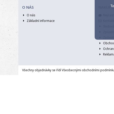
Te
O NÁS
NAKUPO
O nás
Nejčast
Základní informace
Kontakt
Sledov
Způsob
Způsob
Obchod
Ochran
Reklama
Všechny objednávky se řídí Všeobecnými obchodními podmínka