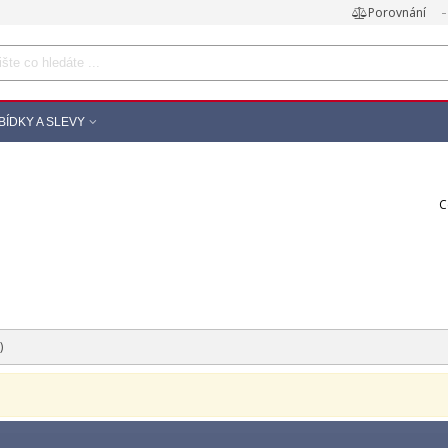
Porovnání
BÍDKY A SLEVY
C
)