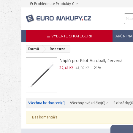
Prohlédnuté Produkty
0
VYBERTE SI KATEGORII
AKČNÍ NA
Domů
Recenze
Náplň pro Pilot Acroball, červená
32,41 Kč
41,02 Kč
-21%
Všechna hodnocení
(0)
Všechny hvězdičky
(0)
S obrázky
(0
Bez komentáře