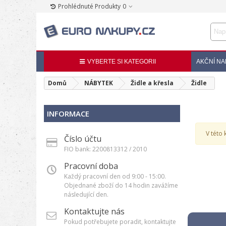
Prohlédnuté Produkty
0
VYBERTE SI KATEGORII
AKČNÍ NA
Domů
NÁBYTEK
Židle a křesla
Židle
INFORMACE
V této 
Číslo účtu
FIO bank: 2200813312 / 2010
Pracovní doba
Každý pracovní den od 9:00 - 15:00.
Objednané zboží do 14 hodin zavážíme
následující den.
Kontaktujte nás
Pokud potřebujete poradit, kontaktujte