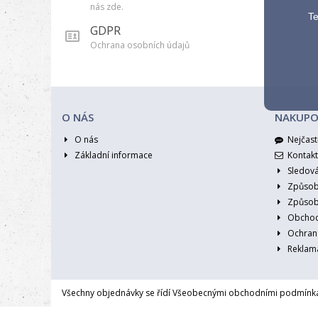
nás zde.
Te
GDPR
Ochrana osobních údajů
O NÁS
NAKUPO
O nás
Nejčast
Základní informace
Kontakt
Sledov
Způsob
Způsob
Obchod
Ochran
Reklama
Všechny objednávky se řídí Všeobecnými obchodními podmínka