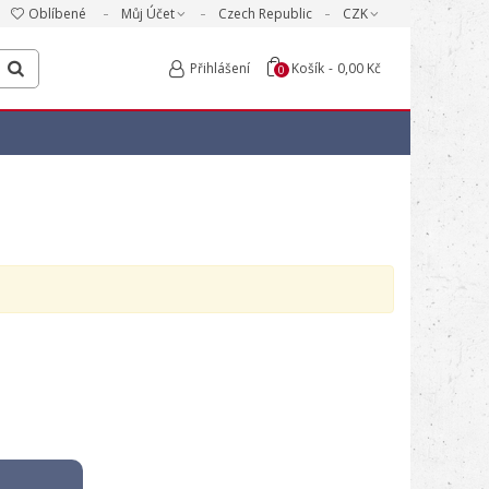
Oblíbené
Můj Účet
Czech Republic
CZK
Přihlášení
Košík
-
0,00 Kč
0