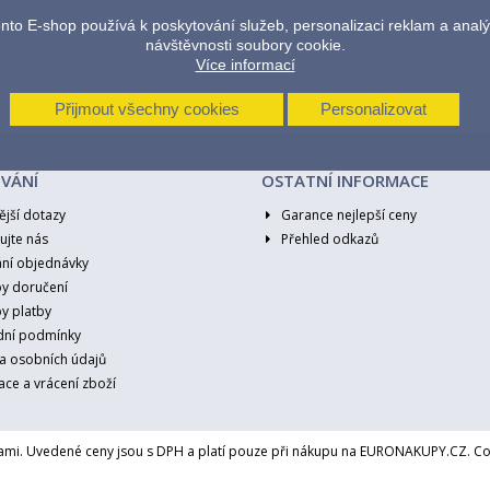
nto E-shop používá k poskytování služeb, personalizaci reklam a anal
návštěvnosti soubory cookie.
Více informací
Přijmout všechny cookies
Personalizovat
VÁNÍ
OSTATNÍ INFORMACE
ější dotazy
Garance nejlepší ceny
ujte nás
Přehled odkazů
ání objednávky
y doručení
y platby
ní podmínky
a osobních údajů
ce a vrácení zboží
mi. Uvedené ceny jsou s DPH a platí pouze při nákupu na EURONAKUPY.CZ. C