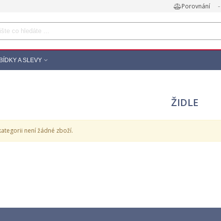
Porovnání
BÍDKY A SLEVY
ŽIDLE
kategorii není žádné zboží.