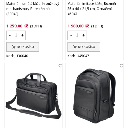
Materiál - umělá kůže, Kroužkový
Materiál: imitace kůže, Rozměr:
mechanismus, Barva černá
35 x 46 x 21,5 cm, Označení
(30040)
45047
1 259,00 Kč
1 980,00 Kč
(s DPH)
(s DPH)
-
+
-
+
DO KOŠÍKU
DO KOŠÍKU
Kod: JU30040
Kod: JU45047