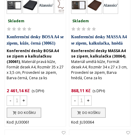
Skladem
Skladem
Konferenční desky BOSA A4 se
Konferenční desky MASSA A4
zipem, kůže, černá (30061)
se zipem, kalkulačka, hnědá
(30064)
Konferenční desky BOSA A4
Konferenční desky MASSA A4
se zipem a kalkulačkou
se zipem, kalkulačka (30064)
,
(30061)
, Materiál pravá kůže,
Materiál umělá kůže, Formát
Formát desek A4, Rozměr 35 x 27
desek A4, Rozměr 34 x 27 x 3 cm,
x 3,5 cm, Provedení se zipem,
Provedení se zipem, Barva
Barva černá, Cena za ks
hnědá, Cena za ks
2 461,14 Kč
868,11 Kč
(s DPH)
(s DPH)
-
+
-
+
DO KOŠÍKU
DO KOŠÍKU
Kod: JU30061
Kod: JU30064