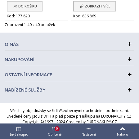
DO KOŠÍKU
ZOBRAZIT VÍCE
Kod: 177.620
Kod: 836.869
Zobrazení 1-40 z 40 položek
O NÁS
NAKUPOVÁNÍ
OSTATNÍ INFORMACE
NABÍZENÉ SLUŽBY
Všechny objednávky se řídí Všeobecnými obchodními podmínkami.
Uvedené ceny jsou s DPH a platí pouze při nákupu na EURONAKUPY.CZ.
Copyright © 1997 - 2024 Created by EURONAKUPY.CZ
0
Levý sloupec
Oblíbené
Nastavení
Nahoru