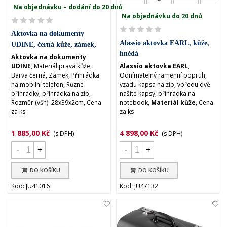
Na objednávku – dodání do 20 dnů
Na objednávku do 20 dnů
Aktovka na dokumenty
Alassio aktovka EARL, kůže,
UDINE, černá kůže, zámek,
hnědá
přihrádka na mobilní telefon
Aktovka na dokumenty
UDINE
, Materiál pravá kůže,
Alassio aktovka EARL
,
Barva černá, Zámek, Přihrádka
Odnímatelný ramenní popruh,
na mobilní telefon, Různé
vzadu kapsa na zip, vpředu dvě
přihrádky, přihrádka na zip,
našité kapsy, přihrádka na
Rozměr (všh): 28x39x2cm, Cena
notebook,
Materiál kůže
, Cena
za ks
za ks
1 885,00 Kč
4 898,00 Kč
(s DPH)
(s DPH)
-
+
-
+
DO KOŠÍKU
DO KOŠÍKU
Kod: JU41016
Kod: JU47132