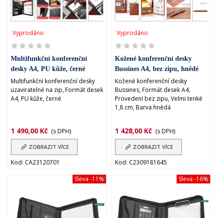
Vyprodáno
Vyprodáno
Multifunkční konferenční
Kožené konferenční desky
desky A4, PU kůže, černé
Bussines A4, bez zipu, hnědé
Multifunkční konferenční desky
Kožené konferenční desky
uzaviratelné na zip, Formát desek
Bussines, Formát desek A4,
A4, PU kůže, černé
Provedení bez zipu, Velmi tenké
1,8 cm, Barva hnědá
1 490,00 Kč
1 428,00 Kč
(s DPH)
(s DPH)
ZOBRAZIT VÍCE
ZOBRAZIT VÍCE
Kod: CA23120701
Kod: C2309181645
Sleva
-11%
Sleva
-16%