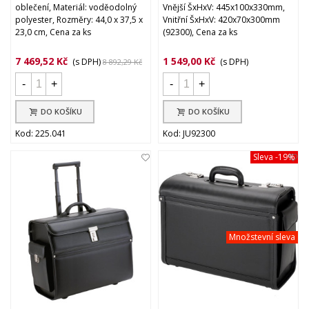
oblečení, Materiál: voděodolný
Vnější ŠxHxV: 445x100x330mm,
polyester, Rozměry: 44,0 x 37,5 x
Vnitřní ŠxHxV: 420x70x300mm
23,0 cm, Cena za ks
(92300), Cena za ks
7 469,52 Kč
1 549,00 Kč
(s DPH)
(s DPH)
8 892,29 Kč
-
+
-
+
DO KOŠÍKU
DO KOŠÍKU
Kod: 225.041
Kod: JU92300
Sleva
-19%
Množstevní sleva