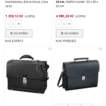
mechanismu, Barva černá, Cena
24 cm
, Vnitřní rozměr: 32 x 43 x
za ks
20 cm
1 258,12 Kč
4 985,20 Kč
(s DPH)
(s DPH)
-
+
-
+
DO KOŠÍKU
DO KOŠÍKU
Kod: JU30013
Kod: AP062422