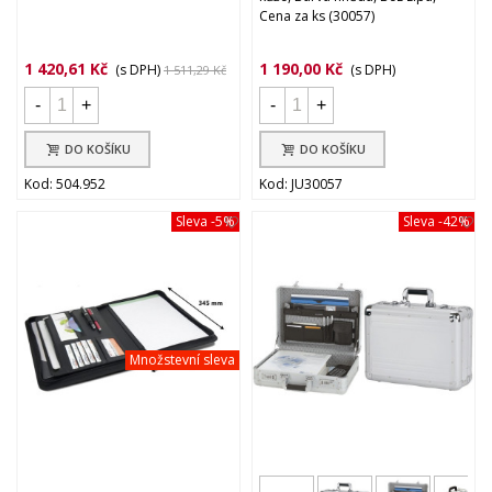
Cena za ks (30057)
1 420,61 Kč
1 190,00 Kč
(s DPH)
(s DPH)
1 511,29 Kč
-
+
-
+
DO KOŠÍKU
DO KOŠÍKU
Kod: 504.952
Kod: JU30057
Sleva
-5%
Sleva
-42%
Množstevní sleva