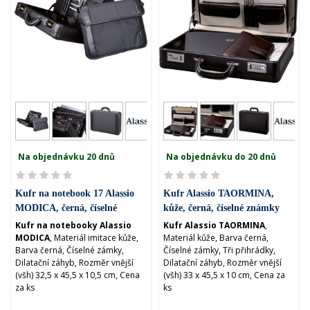
Na objednávku 20 dnů
Na objednávku do 20 dnů
Kufr na notebook 17 Alassio
Kufr Alassio TAORMINA,
MODICA, černá, číselné
kůže, černá, číselné známky
známky (45039)
(41033)
Kufr na notebooky Alassio
Kufr Alassio TAORMINA
,
MODICA
, Materiál imitace kůže,
Materiál kůže, Barva černá,
Barva černá, Číselné zámky,
Číselné zámky, Tři přihrádky,
Dilatační záhyb, Rozměr vnější
Dilatační záhyb, Rozměr vnější
(všh) 32,5 x 45,5 x 10,5 cm, Cena
(všh) 33 x 45,5 x 10 cm, Cena za
za ks
ks