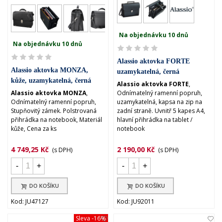
Na objednávku 10 dnů
Na objednávku 10 dnů
Alassio aktovka FORTE
Alassio aktovka MONZA,
uzamykatelná, černá
kůže, uzamykatelná, černá
Alassio aktovka FORTE
,
Alassio aktovka MONZA
,
Odnímatelný ramenní popruh,
Odnímatelný ramenní popruh,
uzamykatelná, kapsa na zip na
Stupňovitý zámek. Polstrovaná
zadní straně. Uvnitř 5 kapes A4,
přihrádka na notebook, Materiál
hlavní přihrádka na tablet /
kůže, Cena za ks
notebook
4 749,25 Kč
2 190,00 Kč
(s DPH)
(s DPH)
-
+
-
+
DO KOŠÍKU
DO KOŠÍKU
Kod: JU47127
Kod: JU92011
Sleva
-16%