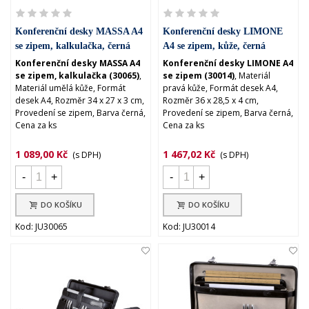
Konferenční desky MASSA A4
Konferenční desky LIMONE
se zipem, kalkulačka, černá
A4 se zipem, kůže, černá
(30065)
(30014)
Konferenční desky MASSA A4
Konferenční desky LIMONE A4
se zipem, kalkulačka (30065)
,
se zipem (30014)
, Materiál
Materiál umělá kůže, Formát
pravá kůže, Formát desek A4,
desek A4, Rozměr 34 x 27 x 3 cm,
Rozměr 36 x 28,5 x 4 cm,
Provedení se zipem, Barva černá,
Provedení se zipem, Barva černá,
Cena za ks
Cena za ks
1 089,00 Kč
1 467,02 Kč
(s DPH)
(s DPH)
-
+
-
+
DO KOŠÍKU
DO KOŠÍKU
Kod: JU30065
Kod: JU30014