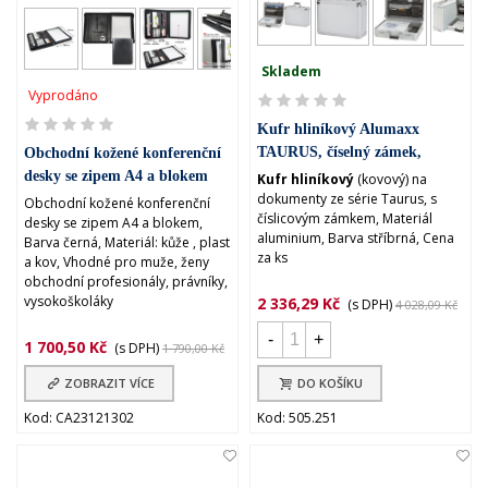
Skladem
Vyprodáno
Kufr hliníkový Alumaxx
TAURUS, číselný zámek,
Obchodní kožené konferenční
zaklapávací (45114)
desky se zipem A4 a blokem
Kufr hliníkový
(kovový) na
dokumenty ze série Taurus, s
Obchodní kožené konferenční
číslicovým zámkem, Materiál
desky se zipem A4 a blokem,
aluminium, Barva stříbrná, Cena
Barva černá, Materiál: kůže , plast
za ks
a kov, Vhodné pro muže, ženy
obchodní profesionály, právníky,
vysokoškoláky
2 336,29 Kč
(s DPH)
4 028,09 Kč
-
+
1 700,50 Kč
(s DPH)
1 790,00 Kč
ZOBRAZIT VÍCE
DO KOŠÍKU
Kod: CA23121302
Kod: 505.251