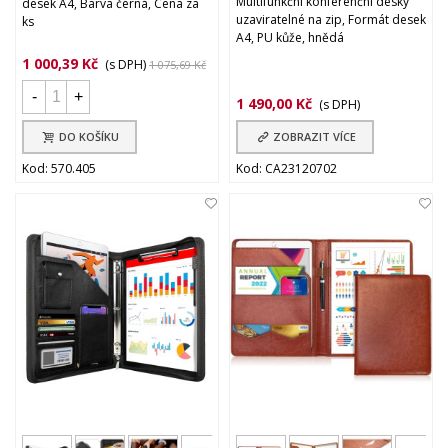
Multifunkční konferenční desky
desek A4, Barva černá, Cena za
uzaviratelné na zip, Formát desek
ks
A4, PU kůže, hnědá
1 000,39 Kč
(s DPH)
1 075,69 Kč
-
+
1 490,00 Kč
(s DPH)
DO KOŠÍKU
ZOBRAZIT VÍCE
Kod: 570.405
Kod: CA23120702