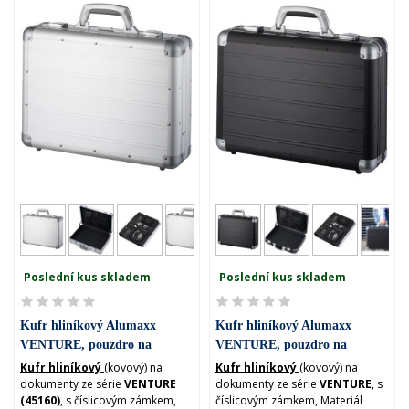
Poslední kus skladem
Poslední kus skladem
Kufr hliníkový Alumaxx
Kufr hliníkový Alumaxx
VENTURE, pouzdro na
VENTURE, pouzdro na
notebook (45160)
notebook (45164)
Kufr hliníkový
(kovový) na
Kufr hliníkový
(kovový) na
dokumenty ze série
VENTURE
dokumenty ze série
VENTURE
, s
(45160)
, s číslicovým zámkem,
číslicovým zámkem, Materiál