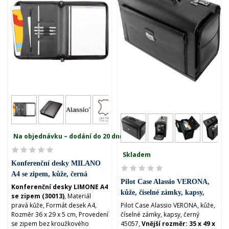
Na objednávku – dodání do 20 dnů
Skladem
Konferenční desky MILANO
A4 se zipem, kůže, černá
Pilot Case Alassio VERONA,
(30013)
Konferenční desky LIMONE A4
kůže, číselné zámky, kapsy,
se zipem (30013)
, Materiál
černý (45057)
pravá kůže, Formát desek A4,
Pilot Case Alassio VERONA, kůže,
Rozměr 36 x 29 x 5 cm, Provedení
číselné zámky, kapsy, černý
se zipem bez kroužkového
45057,
Vnější rozměr: 35 x 49 x