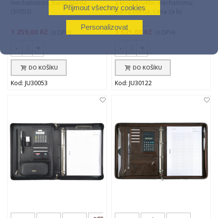
mechanismus, Barva hnědá
a kroužkového mechanismu,
Přijmout všechny cookies
(30053)
Barva hnědá, Cena za ks
Personalizovat
1 259,00 Kč
1 521,00 Kč
(s DPH)
(s DPH)
-
+
-
+
DO KOŠÍKU
DO KOŠÍKU
Kod: JU30053
Kod: JU30122