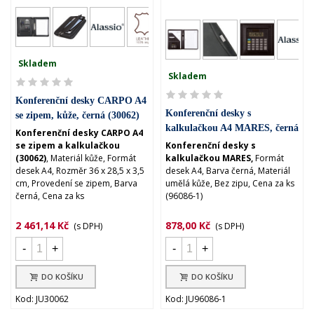
Skladem
Skladem
Konferenční desky CARPO A4
Konferenční desky s
se zipem, kůže, černá (30062)
kalkulačkou A4 MARES, černá
Konferenční desky CARPO A4
se zipem a kalkulačkou
Konferenční desky s
(30062)
, Materiál kůže, Formát
kalkulačkou MARES,
Formát
desek A4, Rozměr 36 x 28,5 x 3,5
desek A4, Barva černá, Materiál
cm, Provedení se zipem, Barva
umělá kůže, Bez zipu, Cena za ks
černá, Cena za ks
(96086-1)
2 461,14 Kč
878,00 Kč
(s DPH)
(s DPH)
-
+
-
+
DO KOŠÍKU
DO KOŠÍKU
Kod: JU30062
Kod: JU96086-1