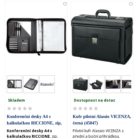
Skladem
Dostupnost na dotaz
Konferenční desky A4 s
Kufr pilotní Alassio VICENZA,
kalkulačkou RICCIONE, zip,
černá (45047)
černá (30040)
Konferenční desky A4 s
Pilotní kufr Alassio VICENZA s
kalkulačkou RICCIONE
, zip,
přední a boční přihrádkou,