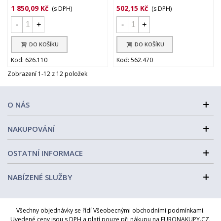
1 850,09 Kč
502,15 Kč
(s DPH)
(s DPH)
-
+
-
+
DO KOŠÍKU
DO KOŠÍKU
Kod: 626.110
Kod: 562.470
Zobrazení 1-12 z 12 položek
O NÁS
NAKUPOVÁNÍ
OSTATNÍ INFORMACE
NABÍZENÉ SLUŽBY
Všechny objednávky se řídí Všeobecnými obchodními podmínkami.
Uvedené ceny jsou s DPH a platí pouze při nákupu na EURONAKUPY.CZ.