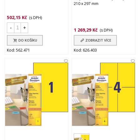
210 x 297 mm
502,15 Kč
(s DPH)
-
+
1 269,29 Kč
(s DPH)
DO KOŠÍKU
ZOBRAZIT VÍCE
Kod: 562.471
Kod: 626.403