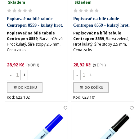
Skladem
Skladem
Popisovač na bílé tabule
Popisovač na bílé tabule
Centropen 8559 - kulatý hrot,
Centropen 8559 - kulatý hrot,
růžový
zelený
Popisovač na bílé tabule
Popisovač na bílé tabule
Centropen 8559
, Barva růžová,
Centropen 8559
, Barva zelená,
Hrot kulatý, Šíře stopy 2,5 mm,
Hrot kulatý, Šíře stopy 2,5 mm,
Cena za ks
Cena za ks
28,92 Kč
28,92 Kč
(s DPH)
(s DPH)
-
+
-
+
DO KOŠÍKU
DO KOŠÍKU
Kod: 623.102
Kod: 623.101