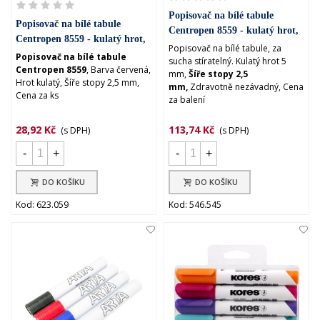
Popisovač na bílé tabule
Popisovač na bílé tabule
Centropen 8559 - kulatý hrot,
Centropen 8559 - kulatý hrot,
sada 4 barev
Popisovač na bílé tabule, za
červený
Popisovač na bílé tabule
sucha stíratelný. Kulatý hrot 5
Centropen 8559
, Barva červená,
mm,
Šíře stopy 2,5
Hrot kulatý, Šíře stopy 2,5 mm,
mm,
Zdravotně nezávadný, Cena
Cena za ks
za balení
28,92 Kč
113,74 Kč
(s DPH)
(s DPH)
-
+
-
+
DO KOŠÍKU
DO KOŠÍKU
Kod: 623.059
Kod: 546.545