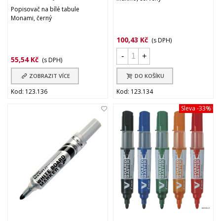
Popisovač na bílé tabule
Monami, černý
100,43 Kč
(s DPH)
-
+
55,54 Kč
(s DPH)
ZOBRAZIT VÍCE
DO KOŠÍKU
Kod: 123.136
Kod: 123.134
Sleva
-33%