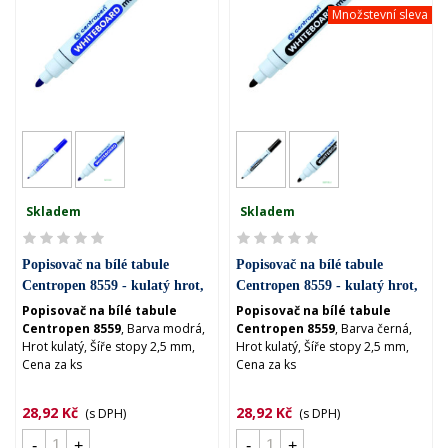
Množstevní sleva
Skladem
Skladem
Popisovač na bílé tabule
Popisovač na bílé tabule
Centropen 8559 - kulatý hrot,
Centropen 8559 - kulatý hrot,
modrý
černý
Popisovač na bílé tabule
Popisovač na bílé tabule
Centropen 8559
, Barva modrá,
Centropen 8559
, Barva černá,
Hrot kulatý, Šíře stopy 2,5 mm,
Hrot kulatý, Šíře stopy 2,5 mm,
Cena za ks
Cena za ks
28,92 Kč
28,92 Kč
(s DPH)
(s DPH)
-
+
-
+