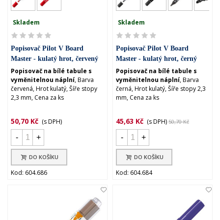
Skladem
Skladem
Popisovač Pilot V Board
Popisovač Pilot V Board
Master - kulatý hrot, červený
Master - kulatý hrot, černý
Popisovač na bílé tabule s
Popisovač na bílé tabule s
vyměnitelnou náplní
, Barva
vyměnitelnou náplní
, Barva
červená, Hrot kulatý, Šíře stopy
černá, Hrot kulatý, Šíře stopy 2,3
2,3 mm, Cena za ks
mm, Cena za ks
50,70 Kč
45,63 Kč
(s DPH)
(s DPH)
50,70 Kč
-
+
-
+
DO KOŠÍKU
DO KOŠÍKU
Kod: 604.686
Kod: 604.684