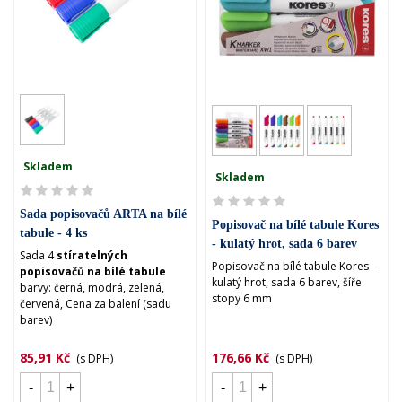
Skladem
Skladem
Sada popisovačů ARTA na bílé
Popisovač na bílé tabule Kores
tabule - 4 ks
- kulatý hrot, sada 6 barev
Sada 4
stíratelných
Popisovač na bílé tabule Kores -
popisovačů na bílé tabule
kulatý hrot, sada 6 barev, šíře
barvy: černá, modrá, zelená,
stopy 6 mm
červená, Cena za balení (sadu
barev)
85,91 Kč
176,66 Kč
(s DPH)
(s DPH)
-
+
-
+