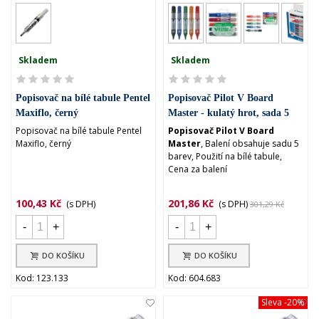
Skladem
Skladem
Popisovač na bílé tabule Pentel
Popisovač Pilot V Board
Maxiflo, černý
Master - kulatý hrot, sada 5
barev
Popisovač na bílé tabule Pentel
Popisovač Pilot V Board
Maxiflo, černý
Master
, Balení obsahuje sadu 5
barev, Použití na bílé tabule,
Cena za balení
100,43 Kč
201,86 Kč
(s DPH)
(s DPH)
301,29 Kč
-
+
-
+
DO KOŠÍKU
DO KOŠÍKU
Kod: 123.133
Kod: 604.683
Sleva
-20%