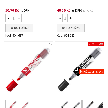
50,70 Kč
40,56 Kč
(s DPH)
(s DPH)
50,70 Kč
-
+
-
+
DO KOŠÍKU
DO KOŠÍKU
Kod: 604.687
Kod: 604.685
Sleva
-10%
Množstevní sleva