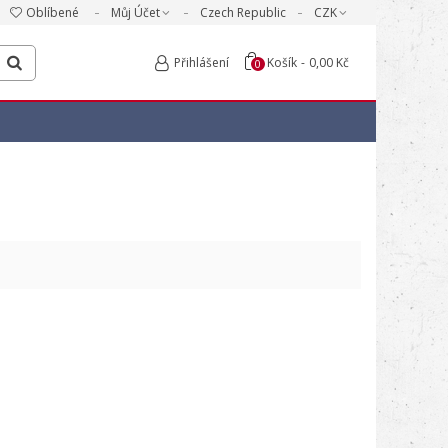
Oblíbené
Můj Účet
Czech Republic
CZK
Přihlášení
Košík
-
0,00 Kč
0