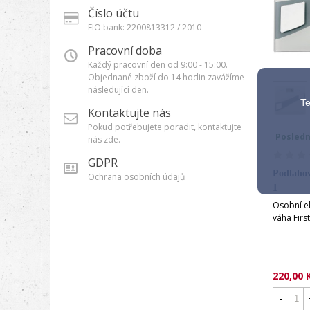
Číslo účtu
FIO bank: 2200813312 / 2010
Pracovní doba
Každý pracovní den od 9:00 - 15:00.
Objednané zboží do 14 hodin zavážíme
P
následující den.
Te
Kontaktujte nás
Pokud potřebujete poradit, kontaktujte
Posledn
nás zde.
GDPR
Podlahov
Ochrana osobních údajů
1
Osobní e
váha Firs
220,00 
-