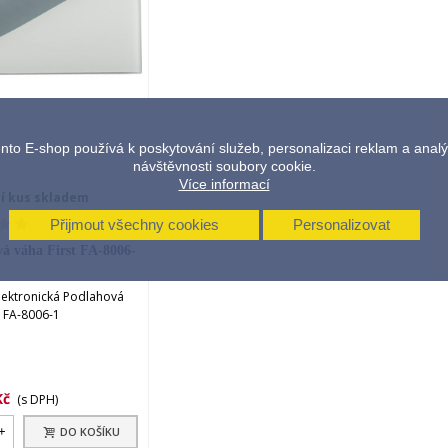
ŘIDAT K POROVNÁNÍ
nto E-shop používá k poskytování služeb, personalizaci reklam a anal
návštěvnosti soubory cookie.
Více informací
í kus skladem
Přijmout všechny cookies
Personalizovat
á váha First FA-8006-
lektronická Podlahová
t FA-8006-1
Kč
(s DPH)
+
DO KOŠÍKU