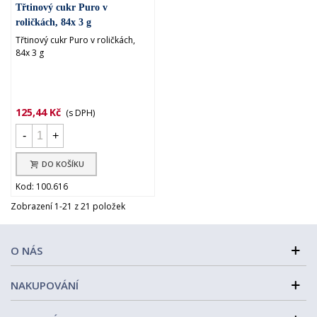
Třtinový cukr Puro v
roličkách, 84x 3 g
Třtinový cukr Puro v roličkách,
84x 3 g
125,44 Kč
(s DPH)
-
+
DO KOŠÍKU
Kod: 100.616
Zobrazení 1-21 z 21 položek
O NÁS
NAKUPOVÁNÍ