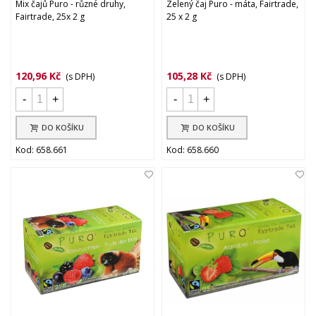
Mix čajů Puro - různé druhy,
Zelený čaj Puro - máta, Fairtrade,
Fairtrade, 25x 2 g
25 x 2 g
120,96 Kč
105,28 Kč
(s DPH)
(s DPH)
-
+
-
+
DO KOŠÍKU
DO KOŠÍKU
Kod: 658.661
Kod: 658.660