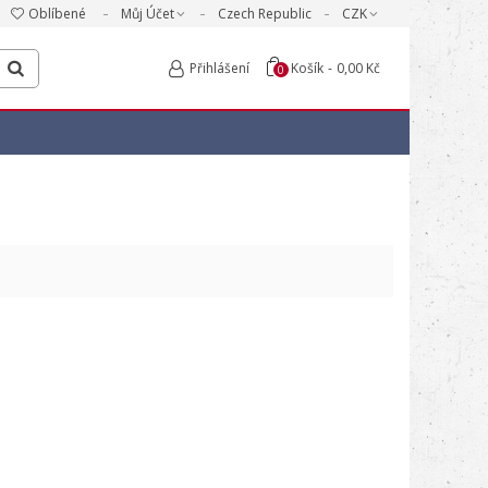
Oblíbené
Můj Účet
Czech Republic
CZK
Přihlášení
Košík
-
0,00 Kč
0