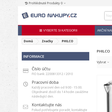
Prohlédnuté Produkty
0
VYBERTE SI KATEGORII
AKČNÍ NA
Domů
Značky
PHILCO
PHILCO
INFORMACE
Vybrat
Číslo účtu
FIO bank: 2200813312 / 2010
Pracovní doba
Každý pracovní den od 9:00 - 15:00.
Objednané zboží do 14 hodin zavážíme
následující den.
Kontaktujte nás
Pokud potřebujete poradit, kontaktujte