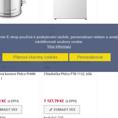
ŘIDAT K POROVNÁNÍ
PŘIDAT K POROVNÁNÍ
nto E-shop používá k poskytování služeb, personalizaci reklam a anal
návštěvnosti soubory cookie.
Více informací
no
Vyprodáno
Přijmout všechny cookies
Personalizovat
rná konvice Philco
Chladnička Philco PTB 1132,
20 - 1,7 l
bílá
rná konvice Philco PHWK
Chladnička Philco PTB 1132, bílá
 l
8 Kč
7 137,79 Kč
(s DPH)
(s DPH)
BRAZIT VÍCE
ZOBRAZIT VÍCE
.594
Kod: 511.729