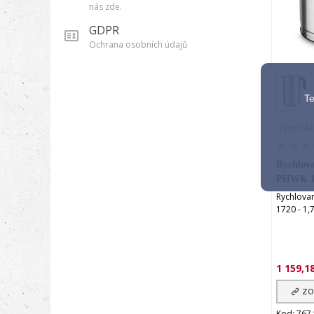
nás zde.
GDPR
Ochrana osobních údajů
P
Te
Vyprodá
Rychlova
PHWK 17
Rychlova
1720 - 1,7
1 159,1
ZO
Kod: 767