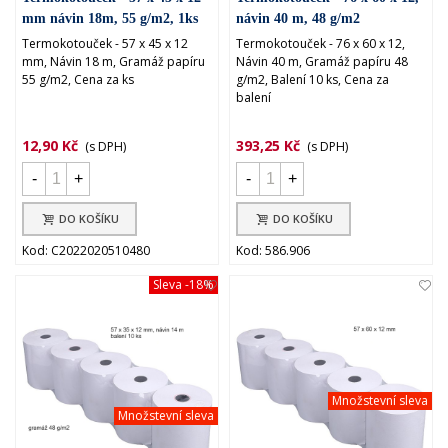
mm návin 18m, 55 g/m2, 1ks
návin 40 m, 48 g/m2
Termokotouček - 57 x 45 x 12
Termokotouček - 76 x 60 x 12,
mm, Návin 18 m, Gramáž papíru
Návin 40 m, Gramáž papíru 48
55 g/m2, Cena za ks
g/m2, Balení 10 ks, Cena za
balení
12,90 Kč
393,25 Kč
(s DPH)
(s DPH)
-
+
-
+
DO KOŠÍKU
DO KOŠÍKU
Kod: C2022020510480
Kod: 586.906
Sleva
-18%
Množstevní sleva
Množstevní sleva