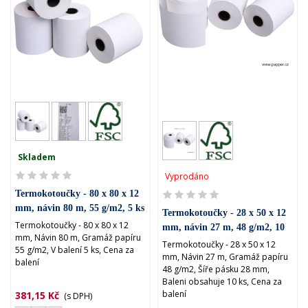
Skladem
Vyprodáno
Termokotoučky - 80 x 80 x 12
mm, návin 80 m, 55 g/m2, 5 ks
Termokotoučky - 28 x 50 x 12
Termokotoučky - 80 x 80 x 12
mm, návin 27 m, 48 g/m2, 10
mm, Návin 80 m, Gramáž papíru
ks
Termokotoučky - 28 x 50 x 12
55 g/m2, V balení 5 ks, Cena za
mm, Návin 27 m, Gramáž papíru
balení
48 g/m2, Šíře pásku 28 mm,
Baleni obsahuje 10 ks, Cena za
balení
381,15 Kč
(s DPH)