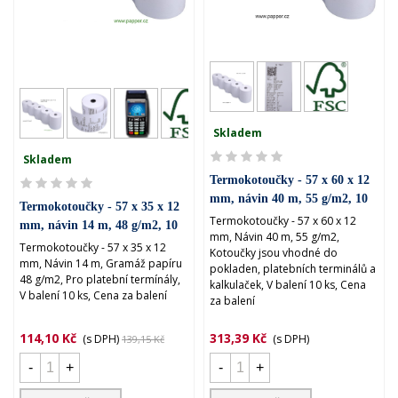
Skladem
Skladem
Termokotoučky - 57 x 60 x 12
mm, návin 40 m, 55 g/m2, 10
Termokotoučky - 57 x 35 x 12
ks
Termokotoučky - 57 x 60 x 12
mm, návin 14 m, 48 g/m2, 10
mm, Návin 40 m, 55 g/m2,
ks
Termokotoučky - 57 x 35 x 12
Kotoučky jsou vhodné do
mm, Návin 14 m, Gramáž papíru
pokladen, platebních terminálů a
48 g/m2, Pro platební termínály,
kalkulaček, V balení 10 ks, Cena
V balení 10 ks, Cena za balení
za balení
114,10 Kč
313,39 Kč
(s DPH)
(s DPH)
139,15 Kč
-
+
-
+