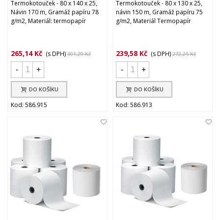
Termokotouček - 80 x 140 x 25,
Termokotouček - 80 x 130 x 25,
Návin 170 m, Gramáž papíru 78
návin 150 m, Gramáž papíru 75
g/m2, Materiál: termopapír
g/m2, Materiál Termopapír
265,14 Kč
239,58 Kč
(s DPH)
(s DPH)
301,29 Kč
272,25 Kč
-
+
-
+
DO KOŠÍKU
DO KOŠÍKU
Kod: 586.915
Kod: 586.913