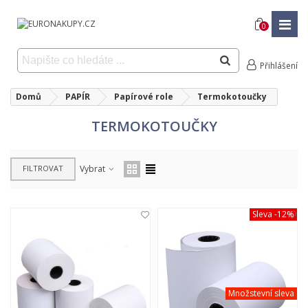
0
Přihlášení
Domů
PAPÍR
Papírové role
Termokotoučky
TERMOKOTOUČKY
FILTROVAT
Vybrat
Sleva
-12%
Množstevní sleva