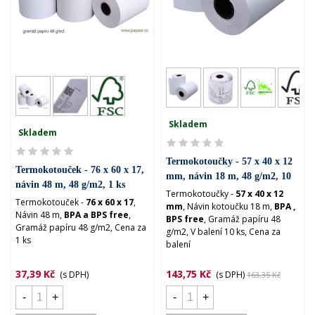
Skladem
Skladem
Termokotoučky - 57 x 40 x 12
Termokotouček - 76 x 60 x 17,
mm, návin 18 m, 48 g/m2, 10
návin 48 m, 48 g/m2, 1 ks
ks
Termokotoučky -
57 x 40 x 12
Termokotouček -
76 x 60 x 17
,
mm
, Návin kotoučku 18 m,
BPA ,
Návin 48 m,
BPA a BPS free
,
BPS free
, Gramáž papíru 48
Gramáž papíru 48 g/m2, Cena za
g/m2, V balení 10 ks, Cena za
1 ks
balení
37,39 Kč
143,75 Kč
(s DPH)
(s DPH)
163,35 Kč
-
+
-
+