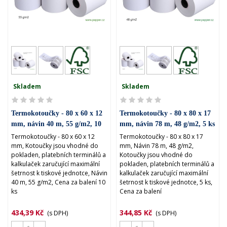
Skladem
Skladem
Termokotoučky - 80 x 60 x 12
Termokotoučky - 80 x 80 x 17
mm, návin 40 m, 55 g/m2, 10
mm, návin 78 m, 48 g/m2, 5 ks
ks
Termokotoučky - 80 x 60 x 12
Termokotoučky - 80 x 80 x 17
mm, Kotoučky jsou vhodné do
mm, Návin 78 m, 48 g/m2,
pokladen, platebních terminálů a
Kotoučky jsou vhodné do
kalkulaček zaručující maximální
pokladen, platebních terminálů a
šetrnost k tiskové jednotce, Návin
kalkulaček zaručující maximální
40 m, 55 g/m2, Cena za balení 10
šetrnost k tiskové jednotce, 5 ks,
ks
Cena za balení
434,39 Kč
344,85 Kč
(s DPH)
(s DPH)