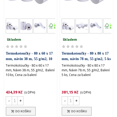
Skladem
Skladem
Termokotoučky - 80 x 60 x 17
Termokotoučky - 80 x 80 x 17
mm, návin 38 m, 55 g/m2, 10
mm, návin 78 m, 55 g/m2, 5 ks
ks
Termokotoučky - 80 x 60 x 17
Termokotoučky - 80 x 80 x 17
mm, Návin 38 m, 55 g/m2, Balení
mm, Návin 78 m, 55 g/m2, Balení
10 ks, Cena za balení
5 ks, Cena za balení
434,39 Kč
381,15 Kč
(s DPH)
(s DPH)
-
+
-
+
DO KOŠÍKU
DO KOŠÍKU