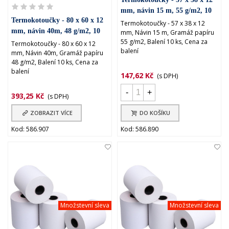
mm, návin 15 m, 55 g/m2, 10
Termokotoučky - 80 x 60 x 12
ks
Termokotoučky - 57 x 38 x 12
mm, návin 40m, 48 g/m2, 10
mm, Návin 15 m, Gramáž papíru
55 g/m2, Balení 10 ks, Cena za
ks
Termokotoučky - 80 x 60 x 12
balení
mm, Návin 40m, Gramáž papíru
48 g/m2, Balení 10 ks, Cena za
balení
147,62 Kč
(s DPH)
-
+
393,25 Kč
(s DPH)
ZOBRAZIT VÍCE
DO KOŠÍKU
Kod: 586.907
Kod: 586.890
Množstevní sleva
Množstevní sleva