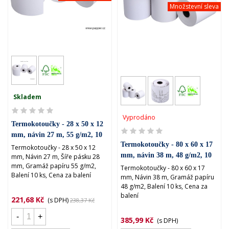
Množstevní sleva
Skladem
Vyprodáno
Termokotoučky - 28 x 50 x 12
mm, návin 27 m, 55 g/m2, 10
Termokotoučky - 80 x 60 x 17
ks
Termokotoučky - 28 x 50 x 12
mm, návin 38 m, 48 g/m2, 10
mm, Návin 27 m, Šíře pásku 28
mm, Gramáž papíru 55 g/m2,
ks
Termokotoučky - 80 x 60 x 17
Balení 10 ks, Cena za balení
mm, Návin 38 m, Gramáž papíru
48 g/m2, Balení 10 ks, Cena za
balení
221,68 Kč
(s DPH)
238,37 Kč
-
+
385,99 Kč
(s DPH)