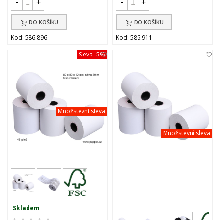
-
+
-
+
DO KOŠÍKU
DO KOŠÍKU
Kod: 586.896
Kod: 586.911
Sleva
-5%
Množstevní sleva
Množstevní sleva
Skladem