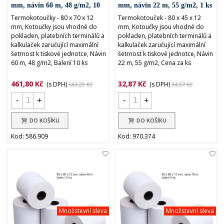
mm, návin 60 m, 48 g/m2, 10
mm, návin 22 m, 55 g/m2, 1 ks
ks
Termokotoučky - 80 x 70 x 12
Termokotouček - 80 x 45 x 12
mm, Kotoučky jsou vhodné do
mm, Kotoučky jsou vhodné do
pokladen, platebních terminálů a
pokladen, platebních terminálů a
kalkulaček zaručující maximální
kalkulaček zaručující maximální
šetrnost k tiskové jednotce, Návin
šetrnost k tiskové jednotce, Návin
60 m, 48 g/m2, Balení 10 ks
22 m, 55 g/m2, Cena za ks
461,80 Kč
32,87 Kč
(s DPH)
(s DPH)
543,29 Kč
34,97 Kč
-
+
-
+
DO KOŠÍKU
DO KOŠÍKU
Kod: 586.909
Kod: 970.374
Množstevní sleva
Množstevní sleva