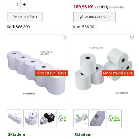
-
+
189,95 Kč
(s DPH)
202,07 Kč
DO KOŠÍKU
ZOBRAZIT VÍCE
Kod: 586.899
Kod: 586.901
Množstevní sleva
Množstevní sleva
Skladem
Skladem