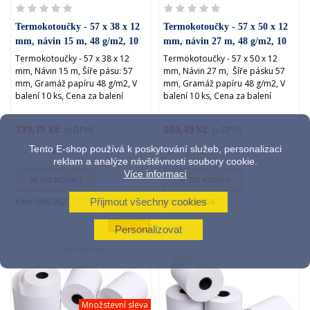
Termokotoučky - 57 x 38 x 12
Termokotoučky - 57 x 50 x 12
mm, návin 15 m, 48 g/m2, 10
mm, návin 27 m, 48 g/m2, 10
ks
ks
Termokotoučky - 57 x 38 x 12
Termokotoučky - 57 x 50 x 12
mm, Návin 15 m, Šíře pásu: 57
mm, Návin 27 m, Šíře pásku 57
mm, Gramáž papíru 48 g/m2, V
mm, Gramáž papíru 48 g/m2, V
balení 10 ks, Cena za balení
balení 10 ks, Cena za balení
139,15 Kč
204,49 Kč
(s DPH)
(s DPH)
Tento E-shop používá k poskytování služeb, personalizaci
-
+
-
+
reklam a analýze návštěvnosti soubory cookie.
Více informací
DO KOŠÍKU
DO KOŠÍKU
Kod: 586.902
Kod: 586.904
Přijmout všechny cookies
Sleva
-7%
Personalizovat
Množstevní sleva