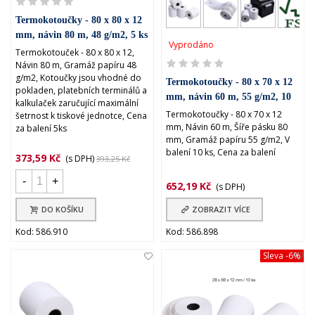
Termokotoučky - 80 x 80 x 12
mm, návin 80 m, 48 g/m2, 5 ks
Vyprodáno
Termokotouček - 80 x 80 x 12,
Návin 80 m, Gramáž papíru 48
g/m2, Kotoučky jsou vhodné do
Termokotoučky - 80 x 70 x 12
pokladen, platebních terminálů a
mm, návin 60 m, 55 g/m2, 10
kalkulaček zaručující maximální
ks
Termokotoučky - 80 x 70 x 12
šetrnost k tiskové jednotce, Cena
mm, Návin 60 m, Šíře pásku 80
za balení 5ks
mm, Gramáž papíru 55 g/m2, V
balení 10 ks, Cena za balení
373,59 Kč
(s DPH)
393,25 Kč
-
+
652,19 Kč
(s DPH)
DO KOŠÍKU
ZOBRAZIT VÍCE
Kod: 586.910
Kod: 586.898
Sleva
-6%