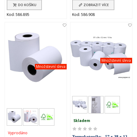
DO KOŠÍKU
ZOBRAZIT VÍCE
Kod: 586.895
Kod: 586.908
Množstevní sleva
Množstevní sleva
Skladem
Vyprodáno
Termokotoučky - 57 x 38 x 12