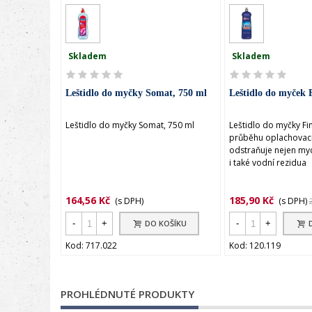
PŘIDAT K POROVNÁNÍ
PŘIDAT K 
Skladem
Skladem
Leštidlo do myčky Somat, 750 ml
Leštidlo do myček 
Leštidlo do myčky Somat, 750 ml
Leštidlo do myčky Fin
průběhu oplachovací
odstraňuje nejen myc
i také vodní rezidua
164,56 Kč
185,90 Kč
(s DPH)
(s DPH)
-
+
-
+
DO KOŠÍKU
Kod: 717.022
Kod: 120.119
PROHLÉDNUTÉ PRODUKTY