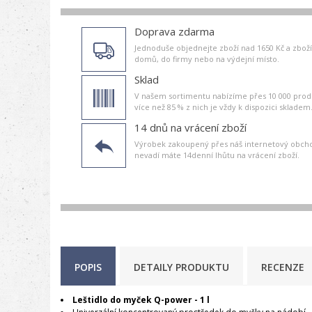
Doprava zdarma
Jednoduše objednejte zboží nad 1650 Kč a zb
domů, do firmy nebo na výdejní místo.
Sklad
V našem sortimentu nabízíme přes 10 000 prod
více než 85 % z nich je vždy k dispozici skladem
14 dnů na vrácení zboží
Výrobek zakoupený přes náš internetový obch
nevadí máte 14denní lhůtu na vrácení zboží.
POPIS
DETAILY PRODUKTU
RECENZE
Leštidlo do myček Q-power - 1 l