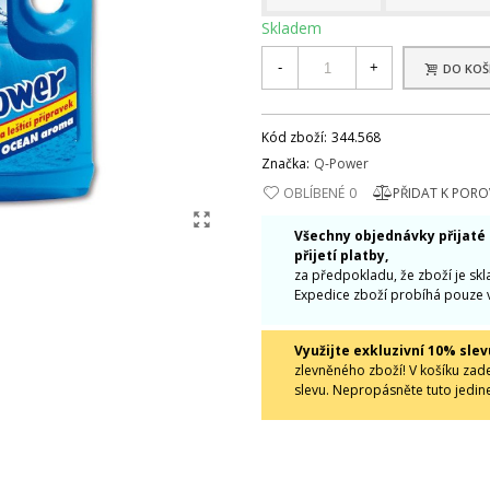
Skladem
-
+
DO KOŠ
Kód zboží:
344.568
Značka:
Q-Power
OBLÍBENÉ
0
PŘIDAT K POR
Všechny objednávky přijaté
přijetí platby,
za předpokladu, že zboží je sk
Expedice zboží probíhá pouze 
Využijte exkluzivní 10% slev
zlevněného zboží! V košíku zad
slevu. Nepropásněte tuto jedin