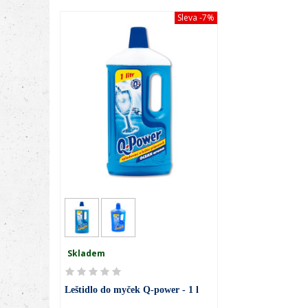
Sleva
-7%
PŘIDAT K POROVNÁNÍ
Skladem
Leštidlo do myček Q-power - 1 l