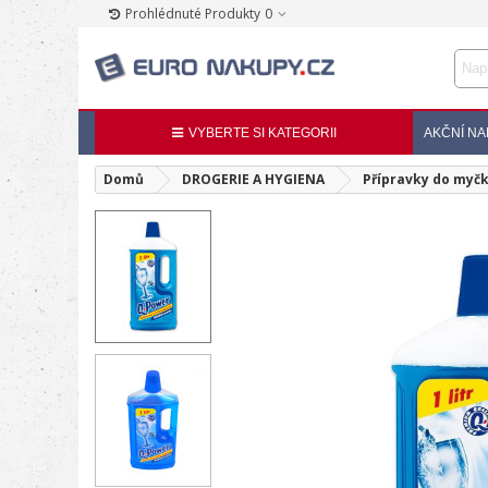
Prohlédnuté Produkty
0
VYBERTE SI KATEGORII
AKČNÍ NA
Domů
DROGERIE A HYGIENA
Přípravky do myč