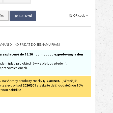
QR code
ÍKU
KUP NYNÍ
OVNÁNÍ
0
PŘIDAT DO SEZNAMU PŘÁNÍ
 a zaplacené do 13:30 hodin budou expedovány v den
ladem (platí pro objednávky s platbou předem).
v pracovních dnech.
u
na všechny produkty značky
Q-CONNECT
, včetně již
ejte slevový kód
2026QC1
a získejte další dodatečnou 10%
ečnou nabídku!