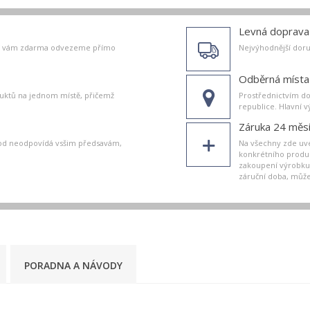
Levná doprava
oží vám zdarma odvezeme přímo
Nejvýhodnější doru
Odběrná místa
uktů na jednom místě, přičemž
Prostřednictvím do
.
republice. Hlavní v
Záruka 24 měs
od neodpovídá vsšim předsavám,
Na všechny zde uve
konkrétního produkt
zakoupení výrobku.
záruční doba, můžet
PORADNA A NÁVODY