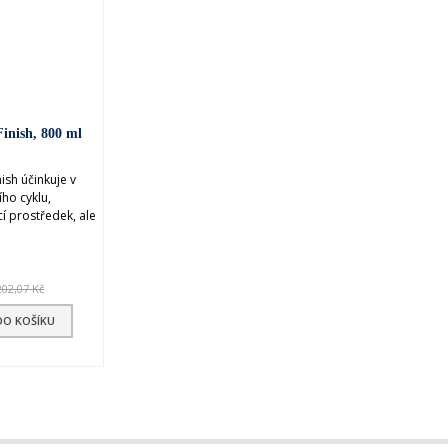
POROVNÁNÍ
Finish, 800 ml
ish účinkuje v
ho cyklu,
í prostředek, ale
202,07 Kč
DO KOŠÍKU