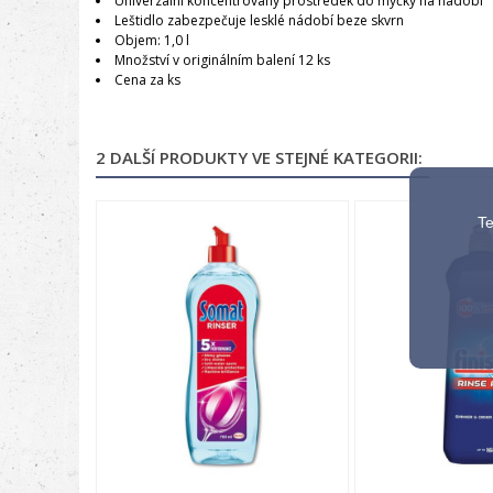
Univerzální koncentrovaný prostředek do myčky na nádobí
Leštidlo zabezpečuje lesklé nádobí beze skvrn
Objem: 1,0 l
Množství v originálním balení 12 ks
Cena za ks
2 DALŠÍ PRODUKTY VE STEJNÉ KATEGORII:
Te