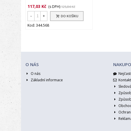
117,03 Kč
(s DPH)
125,84 Kč
-
+
DO KOŠÍKU
Kod: 344.568
O NÁS
NAKUPO
O nás
Nejčast
Základní informace
Kontakt
Sledov
Způsob
Způsob
Obchod
Ochran
Reklama