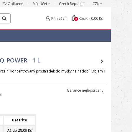
Oblíbené
Můj Účet
Czech Republic
CZK
Přihlášení
Košík
-
0,00 Kč
0
Q-POWER - 1 L
erzální koncentrovaný prostředek do myčky na nádobí, Objem 1
Garance nejlepší ceny
č
Ušetříte
Až do 28,09 Kč