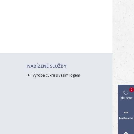
NABÍZENÉ SLUŽBY
Výroba cukru s vašim logem
0
Oblíbené
Nastavení