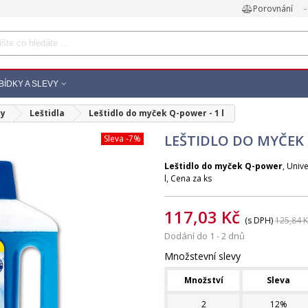
Porovnání
BÍDKY A SLEVY
ky
Leštidla
Leštidlo do myček Q-power - 1 l
LEŠTIDLO DO MYČEK 
Sleva
-7%
Leštidlo do myček Q-power
, Univ
l, Cena za ks
117,03 Kč
(s DPH)
125,84 K
Dodání do 1 - 2 dnů
Množstevní slevy
Množství
Sleva
2
12%