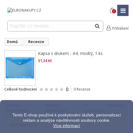
0
Přihlášení
Domů
Recenze
Kapsa s drukem - A4, modrý, 1 ks
31,34 Kč
0
Celkové hodnocení
0 Recenze
Všechna
Všechny
S
Populární
hodnocení
(0)
hvězdičky
(0)
obrázky
(0)
Tento E-shop používá k poskytování služeb, personalizaci
reklam a analýze návštěvnosti soubory cookie.
Bez komentáře
Více informací